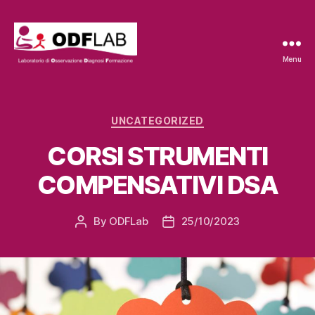
Menu
ODFLab
Categories
UNCATEGORIZED
CORSI STRUMENTI
COMPENSATIVI DSA
By
ODFLab
25/10/2023
Post
Post
author
date