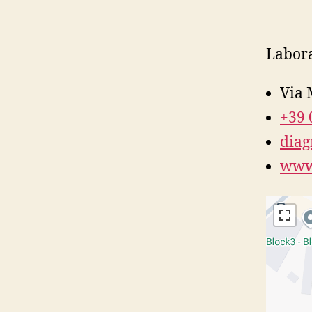
Labora
Via 
+39 
diag
www.