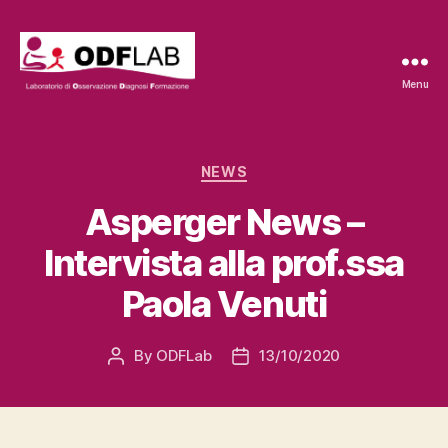
Menu
ODFLab
Categories
NEWS
Asperger News –
Intervista alla prof.ssa
Paola Venuti
By
ODFLab
13/10/2020
Post
Post
author
date