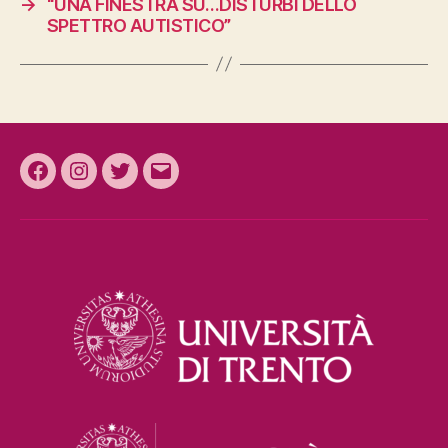
→
“UNA FINESTRA SU…DISTURBI DELLO
SPETTRO AUTISTICO”
Facebook
Instagram
Twitter
Email