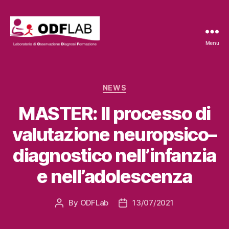
Menu
ODFLab
Categories
NEWS
MASTER: ll processo di
valutazione neuropsico–
diagnostico nell’infanzia
e nell’adolescenza
By
ODFLab
13/07/2021
Post
Post
author
date