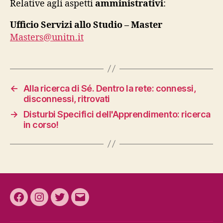
Relative agli aspetti
amministrativi
:
Ufficio Servizi allo Studio – Master
Masters@unitn.it
←
Alla ricerca di Sé. Dentro la rete: connessi,
disconnessi, ritrovati
→
Disturbi Specifici dell'Apprendimento: ricerca
in corso!
Facebook
Instagram
Twitter
Email