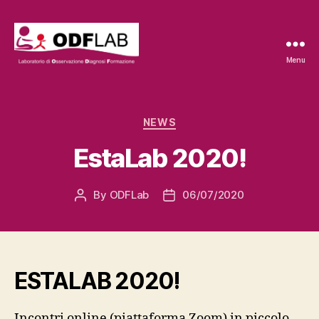
Menu
ODFLab
Categories
NEWS
EstaLab 2020!
By
ODFLab
06/07/2020
Post
Post
author
date
ESTALAB 2020!
Incontri online (piattaforma Zoom) in piccolo