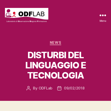
Menu
ODFLab
Categories
NEWS
DISTURBI DEL
LINGUAGGIO E
TECNOLOGIA
By
ODFLab
09/02/2018
Post
Post
author
date