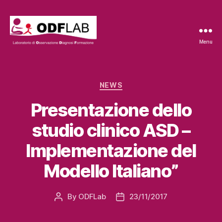
Menu
ODFLab
Categories
NEWS
Presentazione dello
studio clinico ASD –
Implementazione del
Modello Italiano”
By
ODFLab
23/11/2017
Post
Post
author
date